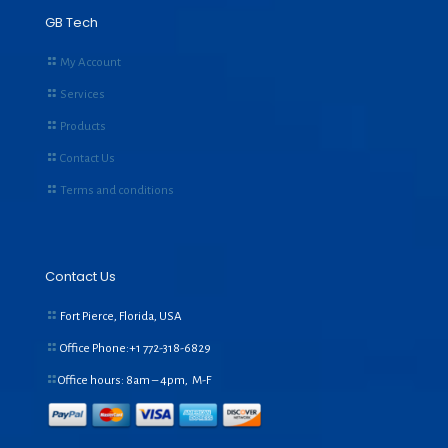
GB Tech
My Account
Services
Products
Contact Us
Terms and conditions
Contact Us
Fort Pierce, Florida, USA
Office Phone:+1
772-318-6829
Office hours: 8am – 4pm, M-F