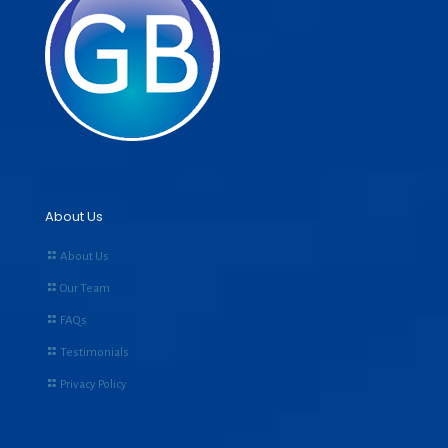
About Us
About Us
Our Team
FAQs
Testimonials
Privacy Policy